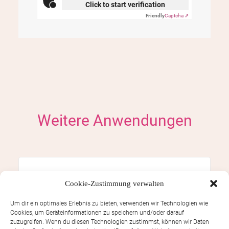
Click to start verification
Friendly
Captcha ⇗
Weitere Anwendungen
Gesichtmassage (Gesicht-Kopf-
Cookie-Zustimmung verwalten
Dekollete-Nacken)
Um dir ein optimales Erlebnis zu bieten, verwenden wir Technologien wie
Cookies, um Geräteinformationen zu speichern und/oder darauf
zuzugreifen. Wenn du diesen Technologien zustimmst, können wir Daten