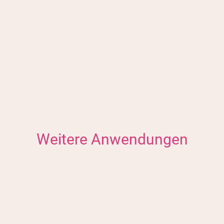
Anti-Robot Verification
Click to start verification
Friendly
Captcha ⇗
Weitere Anwendungen
Access Body®