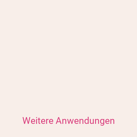
Mit dem Ankreuzen akzeptieren Sie unser
Widerrufsrecht (
Widerrufsrecht gelesen
)
Anti-Robot Verification
Click to start verification
Friendly
Captcha ⇗
Weitere Anwendungen