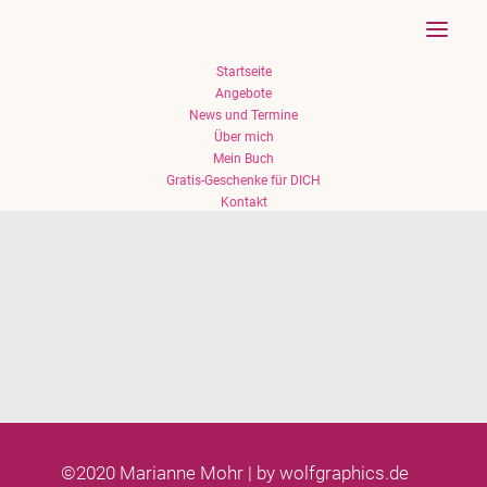
Startseite
Angebote
News und Termine
Über mich
Mein Buch
Gratis-Geschenke für DICH
Kontakt
Access Bars®
Ist es möglich durch sanftes Berühren
von 32 Energiepunkten an ihrem Kopf
Ihr…
©2020 Marianne Mohr | by
wolfgraphics.de
READ MORE