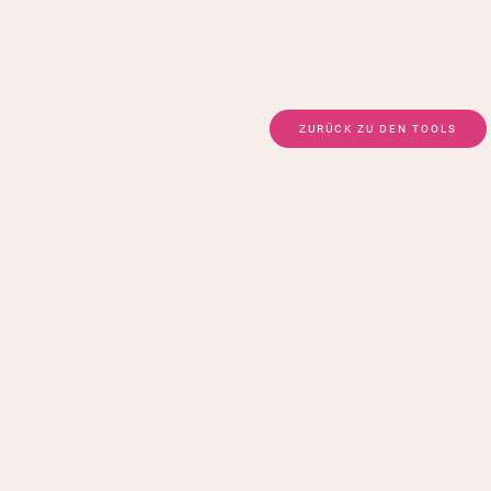
ZURÜCK ZU DEN TOOLS
öchten diese Anwendung buchen?
ie einfach das Kontaktformular aus, senden es ab und ich me
rständlich haben Sie ebenso die Möglichkeit telefonisch, unte