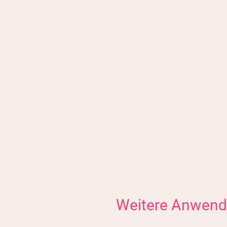
ti-Robot Verification
Click to start verification
Friendly
Captcha ⇗
Weitere Anwen