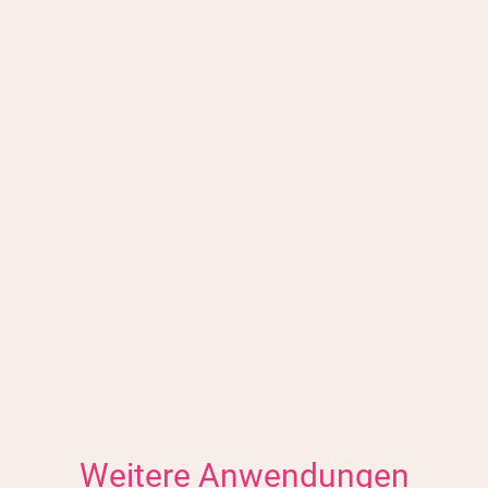
Mit dem Ankreuzen akzeptieren Sie unsere
AGB (
AGB gelesen
)
Mit dem Ankreuzen akzeptieren Sie unser
Widerrufsrecht (
Widerrufsrecht gelesen
)
Anti-Robot Verification
Click to start verification
Friendly
Captcha ⇗
Weitere Anwendungen